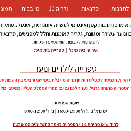
 לתרבות
סדנאות
גלריה 10
מי בבית
תמונו
וא מרכז תרבות קטן ואינטימי לעשייה אומנותית, אינטלקטואלית 
ונוער עשירה ומגוונת, גלריה לאומנות וחלל למפגשים, סדנאות ו
להצטרפות לקבוצות הוואטסאפ השקטות:
אירועי בית מיכל
|
ספריית בית מיכל
ספרייה לילדים ונוער
קיץ, הכניסה למפלס העליון תהיה מוגבלת בימי שני ורביעי בין השעות 12:00-10:30.
הספרייה פתוחה כרגיל, נעזור לכם גם עם ספרי המפלס העליון כמיטב יכולת
שעות הפתיחה:
ימים א' ב' ג' ה' 16:00-19:00 | ב' ד'
9:00-12:00
לחידוש או פתיחת מנוי בספרייה ב
אתר התשלומים המאובטח