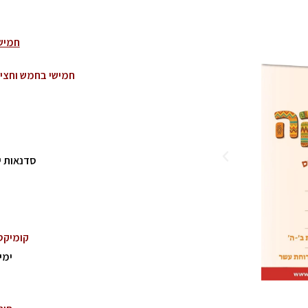
חמישי
חמישי בחמש וחצי ו
סדנאות י
קומיקס 
ימים שנ