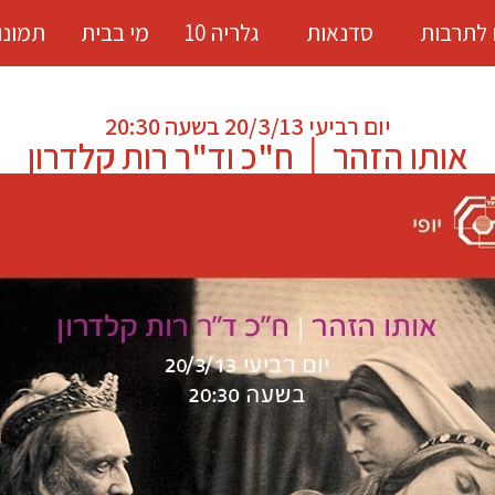
 לתרבות
סדנאות
גלריה 10
מי בבית
תמונו
יום רביעי 20/3/13 בשעה 20:30
אותו הזהר │ ח"כ וד"ר רות קלדרון