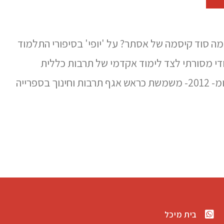
ומה סוד קיסמה של אסתר? על 'יופי' בסיפורי התלמוד
ודי מסורתי לצד לימוד אקדמי של תרבות כללית
ויצירה אומנותית, בתל אביב ובניו יורק. זוכת פרס אבי חי על היוזמה להקמת 'אלול', בוגרת מכון מנדל למנהיגות, ומ- 2012- משמשת כראש אגף תרבות וחינוך בספרייה
בית מיכל