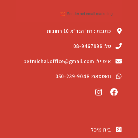
כתובת : רח' הגר"א 10 רחובות
טל: 08-9467998
אימייל: betmichal.office@gmail.com
וואטסאפ: 050-239-9048
בית מיכל