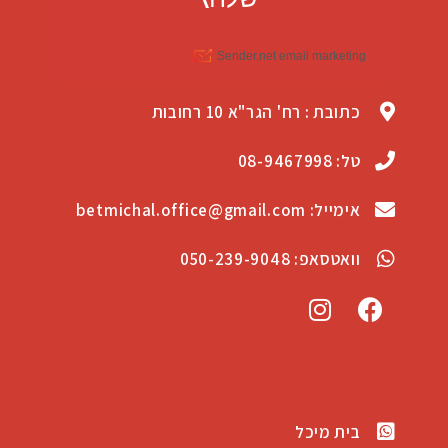
כתובת : רח' הגר"א 10 רחובות
טל: 08-9467998
אימייל: betmichal.office@gmail.com
וואטסאפ: 050-239-9048
בית מיכל