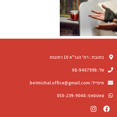
כתובת : רח' הגר"א 10 רחובות
טל: 08-9467998
אימייל: betmichal.office@gmail.com
וואטסאפ: 050-239-9048