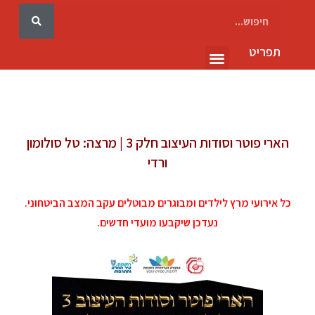
תפריט
גלריה 10
הארי פוטר וסודות העיצוב חלק 3 | מרצה: טל סולומון
ורדי
כל אירועי מרץ לילדים ומבוגרים מבוטלים עקב המצב הביטחוני.
נעדכן שיקבעו מועדי חדשים.