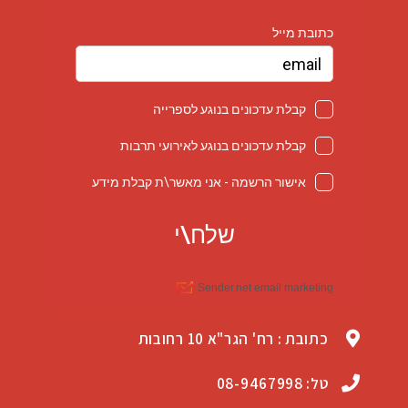
כתובת : רח' הגר"א 10 רחובות
טל: 08-9467998