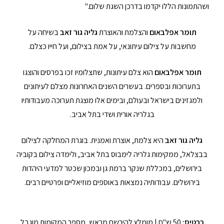
ושהתמונות הללו יקדמו בדרכן השגת שלום."
תומר אפלבאום
והצלמת והאוצרת
גליה גור זאב
בשיחה על
מחשבות על צילום עיתונאי, על אמת בצילום, ועל חייו כצלם.
תומר אפלבאום
הוא צלם עיתונות, שתצלומיו זכו בפרסים והוצגו
בתערוכות ובספרים. בעשרים השנים האחרונות מצלם לעיתונים
ולמגזינים בישראל ובעולם, ובימים אלו מוצגת תערוכה מעבודותיו
בגלריה אורית ושדי בתל אביב.
גליה גור זאב
היא צלמת, אוצרת ואמנית. בוגרת המחלקה לצילום
בבצלאל, ממקימות גלריה לימבוס בתל אביב, ולימדה צילום בקוביה
בירושלים, במכללת שנקר ברמת גן ובמכון שכטר למדעי היהדות
בירושלים. עבודותיה נמצאות באוספים מוזיאליים ופרטיים רבים.
כרטיס:
50 ש"ח | מומלץ להירשם מראש, מספר המקומות מוגבל