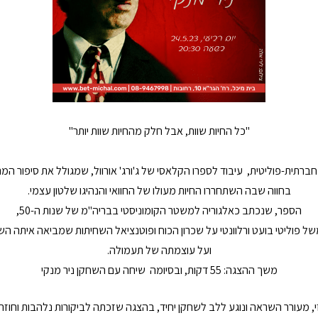
"כל החיות שוות, אבל חלק מהחיות שוות יותר"
ה חברתית-פוליטית, עיבוד לספרו הקלאסי של ג'ורג' אורוול, שמגולל את סיפור 
בחווה שבה השתחררו החיות מעולו של החוואי והנהיגו שלטון עצמי.
הספר, שנכתב כאלגוריה למשטר הקומוניסטי בבריה"מ של שנות ה-50,
של פוליטי בועט ורלוונטי על שכרון הכוח ופוטנציאל השחיתות שמביאה איתה הש
ועל עוצמתה של תעמולה.
משך ההצגה: 55 דקות, ובסיומה שיחה עם השחקן ניר מנקי
וזי, מעורר השראה ונוגע ללב לשחקן יחיד, בהצגה שזכתה לביקורות נלהבות וחוז