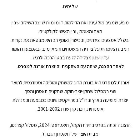
של ימינו.
מופע שמציב מול עינינו את הדילמות היומיומיות שיוצר השילוב שבין
האם והאומה , ובין האישי לקולקטיבי.
בשלל אמצעים יצירתיים, ובכישרון ואומץ רב היא מבטאת את נקודת
המבט האימהית על צדדיה המשמחים והמאיימים, ובאמצעות הומור
עדין ושנון מצליחה לגעת בבטן הרכה ולרגש.
לאחר ההצגה, שיחה עם השחקנית והיוצרת אורנת למפרט.
אורנת למפרט
היא בוגרת החוג למשחק ומוסיקה וסטודנטית לתואר
שני במסלול שחקן-יוצר-חוקר. שחקנית תאטרון ומסך.
יוצרת ומופיעה בארץ ובחו”ל בפרוייקטים שונים כמבצעת וכמנהלת
אומנותית. זוכת קרן שרת 2001-2002.
ההצגה זכתה בפרס בחירת הקהל, תיאטרונטו 2024, מסלול קצרנטו,
מבית היוצר של 'תיאטרון הגברת'.