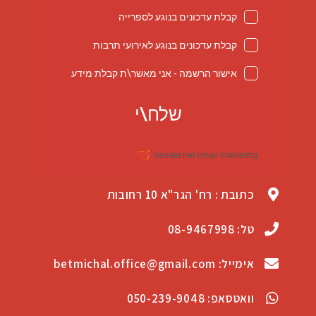
כתובת : רח' הגר"א 10 רחובות
טל: 08-9467998
אימייל: betmichal.office@gmail.com
וואטסאפ: 050-239-9048