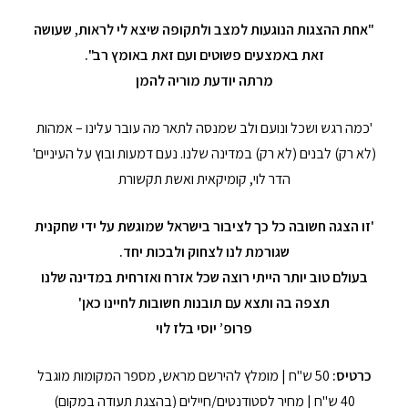
"אחת ההצגות הנוגעות למצב ולתקופה שיצא לי לראות, שעושה
זאת באמצעים פשוטים ועם זאת באומץ רב".
מרתה יודעת
מוריה להמן
'כמה רגש ושכל ונועם ולב שמנסה לתאר מה עובר עלינו – אמהות
(לא רק) לבנים (לא רק) במדינה שלנו. נעם דמעות ובוץ על העיניים'
הדר לוי, קומיקאית ואשת תקשורת
'זו הצגה חשובה כל כך לציבור בישראל שמוגשת על ידי שחקנית
שגורמת לנו לצחוק ולבכות יחד.
בעולם טוב יותר הייתי רוצה שכל אזרח ואזרחית במדינה שלנו
תצפה בה ותצא עם תובנות חשובות לחיינו כאן'
פרופ’ יוסי בלז לוי
כרטיס:
50 ש"ח | מומלץ להירשם מראש, מספר המקומות מוגבל
40 ש"ח | מחיר לסטודנטים/חיילים (בהצגת תעודה במקום)