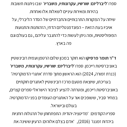
ספרו '
ליברליזם: שורשיו, עקרונותיו, משבריו
' שבו ניתנות תשובות
בהירות ומאירות עיניים לשאלות אלו ואחרות.
שיחה על המקורות התרבותיים והחברתיים של הסדר הליברלי, על
אויביו בעת הזאת – הפונדמנטליזם הדתי, הזהותנות והתנועות
הפופוליסטיות, ומה ניתן לעשות כדי להתגבר עליהם , גם בעולם וגם
פה בארץ.
ד"ר תומר פרסיקו
הוא חוקר במכון שלום הרטמן ועמית רובינשטיין
באוניברסיטת רייכמן. ספרו '
ליברליזם: שורשיו, עקרונותיו, משבריו
'
(כנרת זמורה, 2024) הוא הראשון מתוך סדרת 'אתגרי הדמוקרטיה'
בעריכתו, שיוצאת מטעם מרכז רובינשטיין לאתגרים חוקתיים
באוניברסיטת רייכמן, ומטרתה להציע לציבור הישראלי ספרים קצרים,
במחיר סביר, ששופכים אור על האתגרים העומדים בפני הדמוקרטיה
בעולם ובישראל.
ספריו הקודמים: 'מדיטציה יהודית: התפתחותן של תרגולות רוחניות
ביהדות זמננו' (2016), 'אדם בצלם אלוהים: הרעיון ששינה את