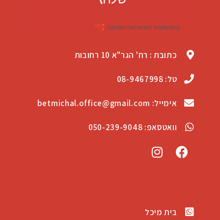
כתובת : רח' הגר"א 10 רחובות
טל: 08-9467998
אימייל: betmichal.office@gmail.com
וואטסאפ: 050-239-9048
בית מיכל